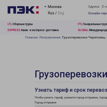
Москва
Адреса
О н
Rus /
Eng
Онлайн-се
LTL
Сборные грузы
FTL
Генеральные гру
EXPRESS
Авиа- и экспресс-доставка
GLOBAL
Международн
Главная
Направления
Грузоперевозки Череповец 
Грузоперевозки
Узнать тариф и срок перево
Чтобы узнать тариф, укажите город отправки, город 
Город отправки