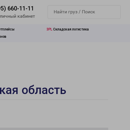
95) 660-11-11
 личный кабинет
етплейсы
3PL
Складская логистика
инов
кая область