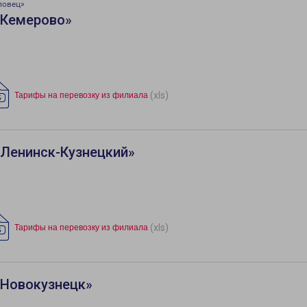
повец»
«Кемерово»
(xls)
Тарифы на перевозку из филиала
«Ленинск-Кузнецкий»
(xls)
Тарифы на перевозку из филиала
«Новокузнецк»