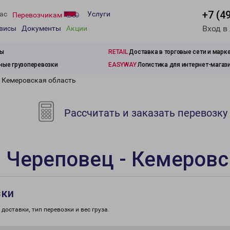
+7 (4
ас
Услуги
Перевозчикам
Вход в
рвисы
Документы
Акции
зы
RETAIL
Доставка в торговые сети и марк
ые грузоперевозки
EASYWAY
Логистика для интернет-магаз
- Кемеровская область
Рассчитать и заказать перевозку
 Череповец - Кемеровс
зки
доставки, тип перевозки и вес груза.