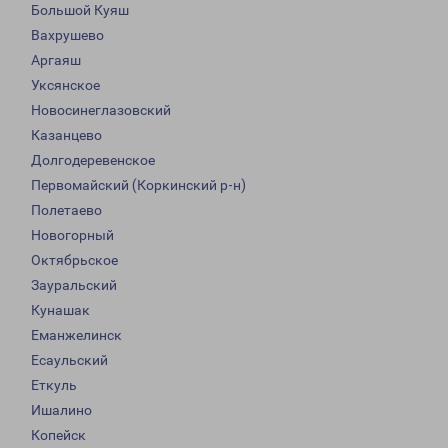
Большой Куяш
Вахрушево
Аргаяш
Уксянское
Новосинеглазовский
Казанцево
Долгодеревенское
Первомайский (Коркинский р-н)
Полетаево
Новогорный
Октябрьское
Зауральский
Кунашак
Еманжелинск
Есаульский
Еткуль
Ишалино
Копейск