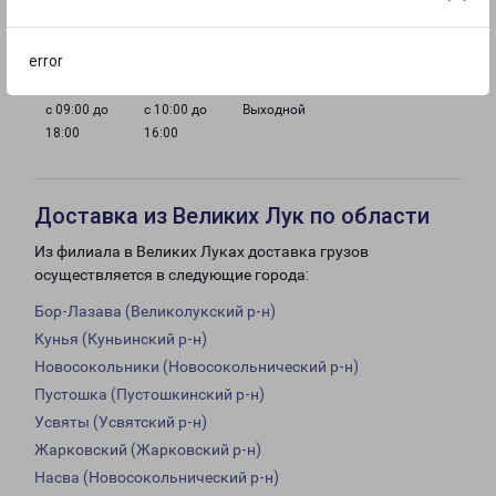
с 09:00 до
с 09:00 до
с 09:00 до
с 09:00 до
18:00
18:00
18:00
18:00
error
с 09:00 до
с 10:00 до
Выходной
18:00
16:00
Доставка из Великих Лук по области
Из филиала в Великих Луках доставка грузов
осуществляется в следующие города:
Бор-Лазава (Великолукский р-н)
Кунья (Куньинский р-н)
Новосокольники (Новосокольнический р-н)
Пустошка (Пустошкинский р-н)
Усвяты (Усвятский р-н)
Жарковский (Жарковский р-н)
Насва (Новосокольнический р-н)