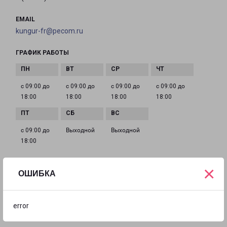
EMAIL
kungur-fr@pecom.ru
ГРАФИК РАБОТЫ
с 09:00 до
с 09:00 до
с 09:00 до
с 09:00 до
18:00
18:00
18:00
18:00
с 09:00 до
Выходной
Выходной
18:00
×
ОШИБКА
ПЕРМЬ КОСЯКОВА 14
город Пермь, улица Косякова, 14
error
на карте