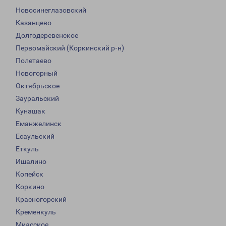
Новосинеглазовский
Казанцево
Долгодеревенское
Первомайский (Коркинский р-н)
Полетаево
Новогорный
Октябрьское
Зауральский
Кунашак
Еманжелинск
Есаульский
Еткуль
Ишалино
Копейск
Коркино
Красногорский
Кременкуль
Миасское