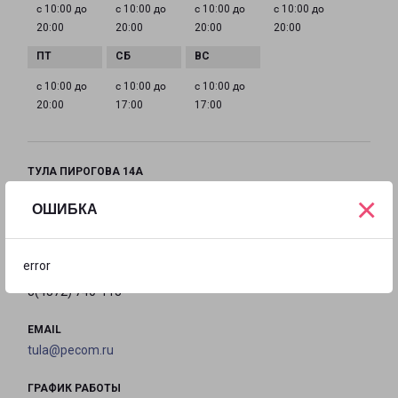
с 10:00 до
с 10:00 до
с 10:00 до
с 10:00 до
20:00
20:00
20:00
20:00
с 10:00 до
с 10:00 до
с 10:00 до
20:00
17:00
17:00
ТУЛА ПИРОГОВА 14А
Тула, улица Пирогова, 14А
×
ОШИБКА
на карте
error
ТЕЛЕФОН
8(4872) 740-113
EMAIL
tula@pecom.ru
ГРАФИК РАБОТЫ