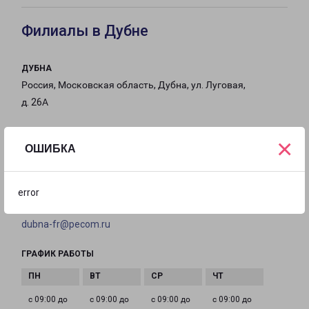
Филиалы в Дубне
ДУБНА
Россия, Московская область, Дубна, ул. Луговая,
д. 26А
на карте
×
ОШИБКА
ТЕЛЕФОН
8(496) 215-00-50
error
EMAIL
dubna-fr@pecom.ru
ГРАФИК РАБОТЫ
с 09:00 до
с 09:00 до
с 09:00 до
с 09:00 до