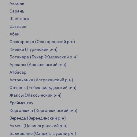
Акколь
Сарань
Шахтинск
Сатпаев
Абай
Осакаровка (Осакаровский р-н)
Киевка (Нуринский р-н)
Ботакара (Бухар-Жырауский р-н)
Аршалы (Аршалынский р-н)
Атбасар
Астраханка (Астраханский р-н)
Степняк (Енбекшильдерский р-н)
Жаксы (Жаксынский р-н)
Ерейментау
Коргалжын (Коргалжынский р-н)
Зеренда (Зерендинский р-н)
Акмол (Целиноградский р-н)
Балкашино (Сандыктауский р-н)