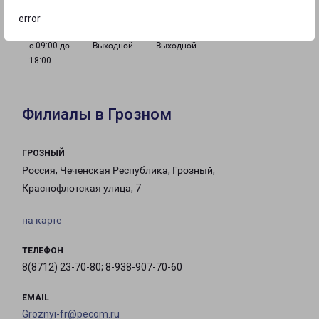
error
с 09:00 до
Выходной
Выходной
18:00
Филиалы в Грозном
ГРОЗНЫЙ
Россия, Чеченская Республика, Грозный,
Краснофлотская улица, 7
на карте
ТЕЛЕФОН
8(8712) 23-70-80; 8-938-907-70-60
EMAIL
Groznyi-fr@pecom.ru