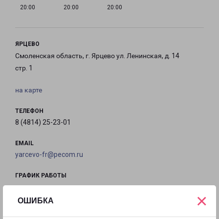
20:00
20:00
20:00
ЯРЦЕВО
Смоленская область, г. Ярцево ул. Ленинская, д. 14
стр. 1
на карте
ТЕЛЕФОН
8 (4814) 25-23-01
EMAIL
yarcevo-fr@pecom.ru
ГРАФИК РАБОТЫ
×
ОШИБКА
с 09:00 до
с 09:00 до
с 09:00 до
с 09:00 до
18:00
18:00
18:00
18:00