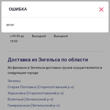
×
ОШИБКА
с 09:00 до
с 09:00 до
с 09:00 до
с 09:00 до
18:00
18:00
18:00
18:00
error
с 09:00 до
Выходной
Выходной
18:00
Доставка из Энгельса по области
Из филиала в Энгельсе доставка грузов осуществляется в
следующие города:
Энгельс
Старая Полтавка (Старополтавский р-н)
Харьковка (Старополтавский р-н)
Взлетный (Энгельсский р-н)
Генеральское (Энгельсский р-н)