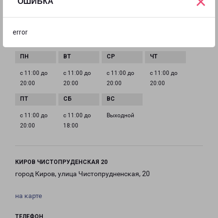
×
ОШИБКА
EMAIL
kirov@pecom.ru
error
ГРАФИК РАБОТЫ
с 11:00 до
с 11:00 до
с 11:00 до
с 11:00 до
20:00
20:00
20:00
20:00
с 11:00 до
с 11:00 до
Выходной
20:00
18:00
КИРОВ ЧИСТОПРУДЕНСКАЯ 20
город Киров, улица Чистопрудненская, 20
на карте
ТЕЛЕФОН