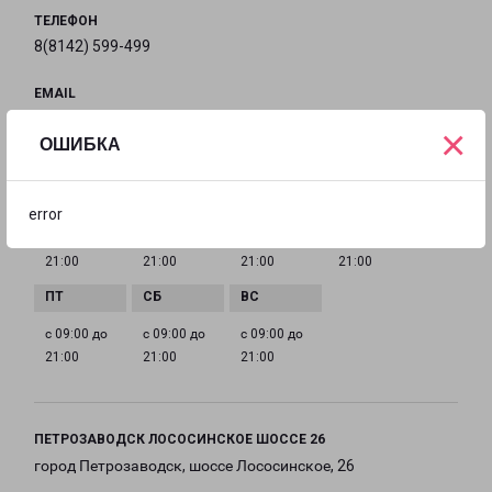
ТЕЛЕФОН
8(8142) 599-499
EMAIL
pz@pecom.ru
×
ОШИБКА
ГРАФИК РАБОТЫ
error
с 09:00 до
с 09:00 до
с 09:00 до
с 09:00 до
21:00
21:00
21:00
21:00
с 09:00 до
с 09:00 до
с 09:00 до
21:00
21:00
21:00
ПЕТРОЗАВОДСК ЛОСОСИНСКОЕ ШОССЕ 26
город Петрозаводск, шоссе Лососинское, 26