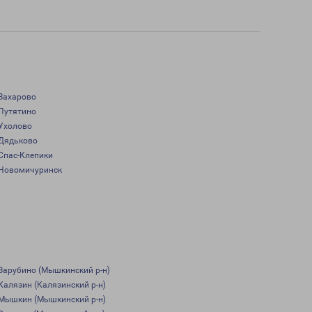
Захарово
Путятино
Ухолово
Дядьково
Спас-Клепики
Новомичуринск
Зарубино (Мышкинский р-н)
Калязин (Калязинский р-н)
Мышкин (Мышкинский р-н)