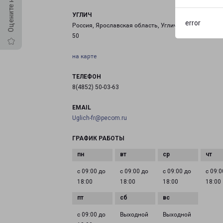
УГЛИЧ
error
Россия, Ярославская область, Углич, Кашинское шо
50
на карте
ТЕЛЕФОН
8(4852) 50-03-63
EMAIL
Uglich-fr@pecom.ru
ГРАФИК РАБОТЫ
с 09:00 до
с 09:00 до
с 09:00 до
с 09:0
18:00
18:00
18:00
18:00
с 09:00 до
Выходной
Выходной