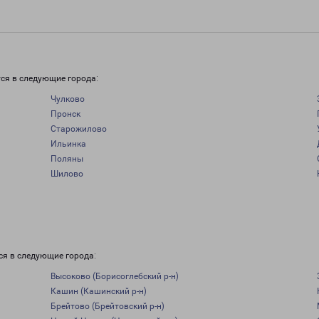
и
ся в следующие города:
Чулково
Пронск
Старожилово
Ильинка
Поляны
Шилово
и
ся в следующие города:
Высоково (Борисоглебский р-н)
Кашин (Кашинский р-н)
Брейтово (Брейтовский р-н)