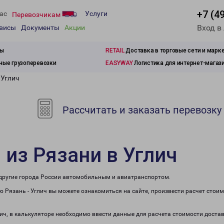
+7 (4
ас
Услуги
Перевозчикам
Вход в
рвисы
Документы
Акции
зы
RETAIL
Доставка в торговые сети и марк
ые грузоперевозки
EASYWAY
Логистика для интернет-магаз
 Углич
Рассчитать и заказать перевозку
 из Рязани в Углич
в другие города России автомобильным и авиатранспортом.
 Рязань - Углич вы можете ознакомиться на сайте, произвести расчет стои
лич, в калькуляторе необходимо ввести данные для расчета стоимости доста