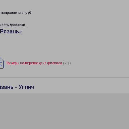
у направлению:
руб
.
мость доставки.
«Рязань»
(xls)
Тарифы на перевозку из филиала
зань - Углич