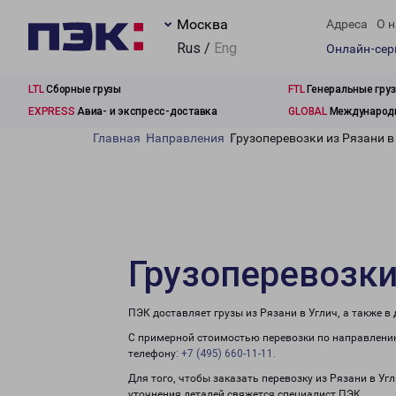
Москва
Адреса
О н
Rus /
Eng
Онлайн-се
LTL
Сборные грузы
FTL
Генеральные гру
EXPRESS
Авиа- и экспресс-доставка
GLOBAL
Международн
Главная
Направления
Грузоперевозки из Рязани в
Грузоперевозки
ПЭК доставляет грузы из Рязани в Углич, а также 
С примерной стоимостью перевозки по направлению
телефону:
+7 (495) 660-11-11
.
Для того, чтобы заказать перевозку из Рязани в Уг
уточнения деталей свяжется специалист ПЭК.