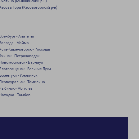
Охотино (Мышкинский р-н)
Кесова Гора (Кесовогорский р-н)
Оренбург - Апатиты
Вологда - Майма
Усть-Каменогорск - Россошь
Ачинск - Петрозаводск
Новомосковск - Барнаул
Благовещенск - Великие Луки
Ессентуки - Урюпинск
Первоуральск - Томилино
Рыбинск - Могилев
Находка - Тамбов