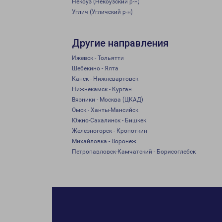
Некоуз (Некоузский р-н)
Углич (Угличский р-н)
Другие направления
Ижевск - Тольятти
Шебекино - Ялта
Канск - Нижневартовск
Нижнекамск - Курган
Вязники - Москва (ЦКАД)
Омск - Ханты-Мансийск
Южно-Сахалинск - Бишкек
Железногорск - Кропоткин
Михайловка - Воронеж
Петропавловск-Камчатский - Борисоглебск