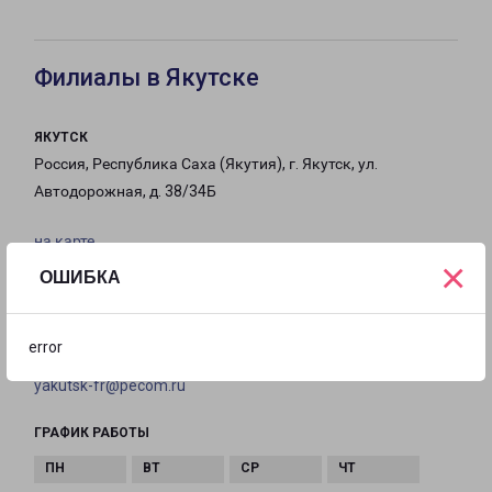
Филиалы в Якутске
ЯКУТСК
Россия, Республика Саха (Якутия), г. Якутск, ул.
Автодорожная, д. 38/34Б
на карте
×
ОШИБКА
ТЕЛЕФОН
8(4112)31-63-14
error
EMAIL
yakutsk-fr@pecom.ru
ГРАФИК РАБОТЫ