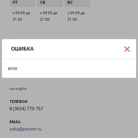
с 09:00 до
с 09:00 до
с 09:00 до
21:00
21:00
21:00
Филиалы в Ялте
×
ОШИБКА
ЯЛТА
Россия, Республика Крым, Ялта, Дарсановский
error
переулок, 10
на карте
ТЕЛЕФОН
8 (3654) 773-757
EMAIL
yalta@pecom.ru