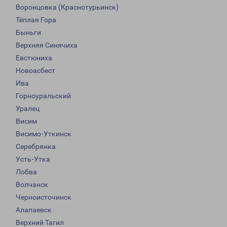
Воронцовка (Краснотурьинск)
Тёплая Гора
Быньги
Верхняя Синячиха
Евстюниха
Новоасбест
Ива
Горноуральский
Уралец
Висим
Висимо-Уткинск
Серебрянка
Усть-Утка
Лобва
Волчанск
Черноисточинск
Алапаевск
Верхний Тагил