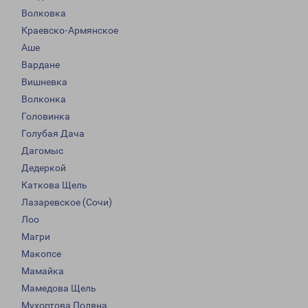
Волковка
Краевско-Армянское
Аше
Вардане
Вишневка
Волконка
Головинка
Голубая Дача
Дагомыс
Дедеркой
Каткова Щель
Лазаревское (Сочи)
Лоо
Магри
Макопсе
Мамайка
Мамедова Щель
Мухортова Поляна