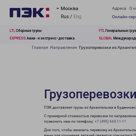
Москва
Адреса
О н
Rus /
Eng
Онлайн-се
LTL
Сборные грузы
FTL
Генеральные гру
EXPRESS
Авиа- и экспресс-доставка
GLOBAL
Международн
Главная
Направления
Грузоперевозки из Арханге
Грузоперевозки
ПЭК доставляет грузы из Архангельска в Буденновс
С примерной стоимостью перевозки по направлению
позвонить нам по телефону:
+7 (495) 660-11-11
.
Для того, чтобы заказать перевозку из Архангельск
вами для уточнения деталей свяжется специалист 