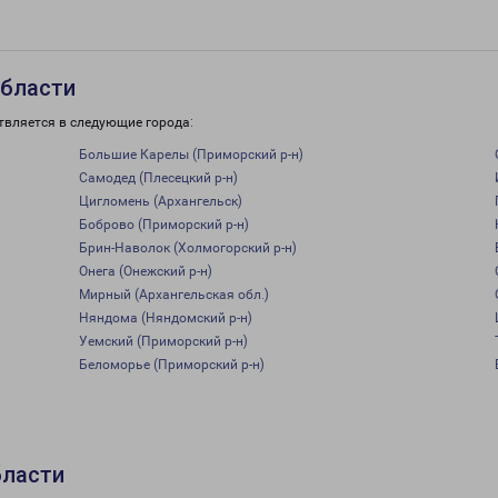
области
твляется в следующие города:
Большие Карелы (Приморский р-н)
Самодед (Плесецкий р-н)
Цигломень (Архангельск)
Боброво (Приморский р-н)
Брин-Наволок (Холмогорский р-н)
Онега (Онежский р-н)
Мирный (Архангельская обл.)
Няндома (Няндомский р-н)
Уемский (Приморский р-н)
Беломорье (Приморский р-н)
бласти