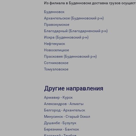
Из филиала в Буденновске доставка грузов осущест
Буденновск
Архангельское (Буденновский р-н)
Правокумское
Благодарный (Благодарненский р-н)
Искра (Буденновский р-н)
Нефтекумск
Новоселицкое
Прасковея (Буденновский р-н)
Сотниковское
Томузловское
Другие направления
Армавир - Курск
Александров - Алматы
Белгород - Архангельск
Минусинск - Старый Оскол
Душанбе - Бузулук
Березники - Бангкок
Костанай - Тамбов