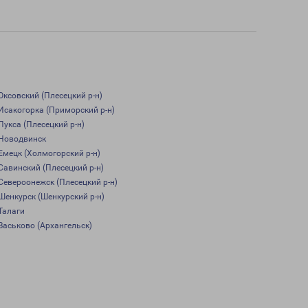
Оксовский (Плесецкий р-н)
Исакогорка (Приморский р-н)
Пукса (Плесецкий р-н)
Новодвинск
Емецк (Холмогорский р-н)
Савинский (Плесецкий р-н)
Североонежск (Плесецкий р-н)
Шенкурск (Шенкурский р-н)
Талаги
Васьково (Архангельск)