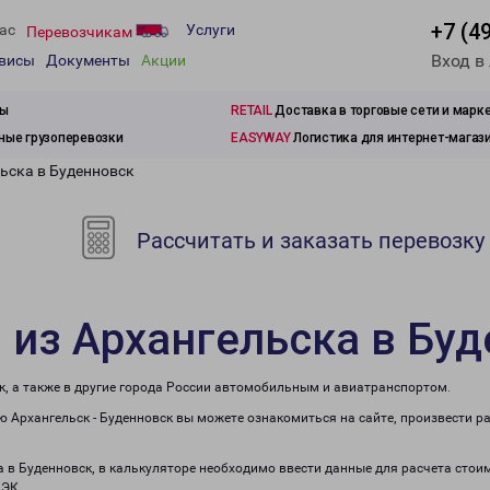
+7 (4
ас
Услуги
Перевозчикам
Вход в
рвисы
Документы
Акции
зы
RETAIL
Доставка в торговые сети и марк
ые грузоперевозки
EASYWAY
Логистика для интернет-магаз
льска в Буденновск
Рассчитать и заказать перевозку
 из Архангельска в Бу
к, а также в другие города России автомобильным и авиатранспортом.
 Архангельск - Буденновск вы можете ознакомиться на сайте, произвести р
а в Буденновск, в калькуляторе необходимо ввести данные для расчета стои
ПЭК.