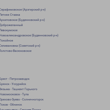
Серафимовское (Арзгирский р-н)
Летняя Ставка
Архиповское (Буденновский р-н)
Доброжеланный
Левокумское
Новоалександровское (Буденновский р-н)
Покойное
Селивановка (Советский р-н)
Толстово-Васюковское
Брест - Петрозаводск
Брянск - Уссурийск
Вязьма - Ташкент Горького
Новомосковск - Тула
Орехово-Зуево - Солнечногорск
Псков - Обнинск
Альметьевск - Сергиев Посад