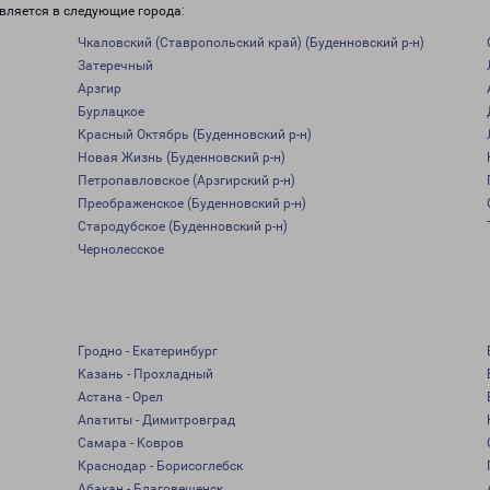
вляется в следующие города:
Чкаловский (Ставропольский край) (Буденновский р-н)
Затеречный
Арзгир
Бурлацкое
Красный Октябрь (Буденновский р-н)
Новая Жизнь (Буденновский р-н)
Петропавловское (Арзгирский р-н)
Преображенское (Буденновский р-н)
Стародубское (Буденновский р-н)
Чернолесское
Гродно - Екатеринбург
Казань - Прохладный
Астана - Орел
Апатиты - Димитровград
Самара - Ковров
Краснодар - Борисоглебск
Абакан - Благовещенск