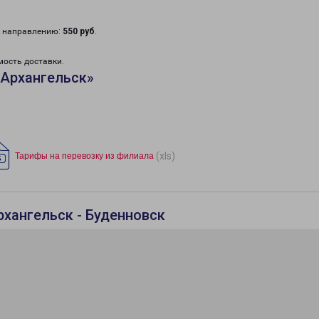
у направлению:
550 руб
.
мость доставки.
«Архангельск»
(xls)
Тарифы на перевозку из филиала
рхангельск - Буденновск