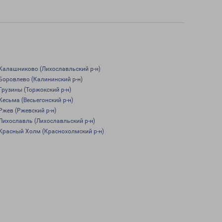
Калашниково (Лихославльский р-н)
Боровлево (Калининский р-н)
Грузины (Торжокский р-н)
Кесьма (Весьегонский р-н)
Ржев (Ржевский р-н)
Лихославль (Лихославльский р-н)
Красный Холм (Краснохолмский р-н)