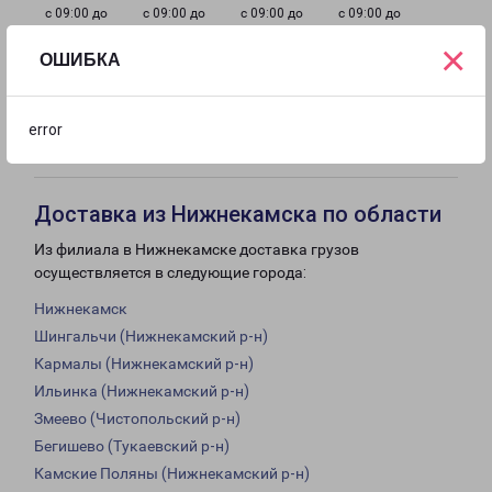
с 09:00 до
с 09:00 до
с 09:00 до
с 09:00 до
18:00
18:00
18:00
18:00
×
ОШИБКА
с 09:00 до
Выходной
Выходной
error
18:00
Доставка из Нижнекамска по области
Из филиала в Нижнекамске доставка грузов
осуществляется в следующие города:
Нижнекамск
Шингальчи (Нижнекамский р-н)
Кармалы (Нижнекамский р-н)
Ильинка (Нижнекамский р-н)
Змеево (Чистопольский р-н)
Бегишево (Тукаевский р-н)
Камские Поляны (Нижнекамский р-н)