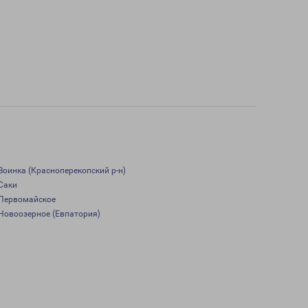
Воинка (Красноперекопский р-н)
Саки
Первомайское
Новоозерное (Евпатория)