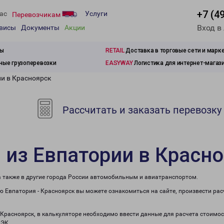
+7 (4
ас
Услуги
Перевозчикам
Вход в
рвисы
Документы
Акции
зы
RETAIL
Доставка в торговые сети и марк
ые грузоперевозки
EASYWAY
Логистика для интернет-магаз
ии в Красноярск
Рассчитать и заказать перевозку
 из Евпатории в Красн
а также в другие города России автомобильным и авиатранспортом.
 Евпатория - Красноярск вы можете ознакомиться на сайте, произвести ра
 Красноярск, в калькуляторе необходимо ввести данные для расчета стоимос
ПЭК.