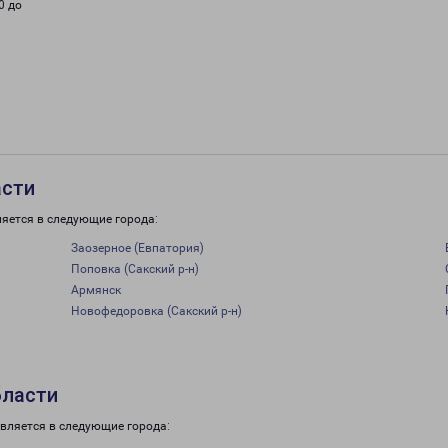
0 до
асти
ляется в следующие города:
Заозерное (Евпатория)
Поповка (Сакский р-н)
Армянск
Новофедоровка (Сакский р-н)
бласти
вляется в следующие города: