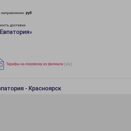
у направлению:
руб
.
мость доставки.
«Евпатория»
(xls)
Тарифы на перевозку из филиала
впатория - Красноярск