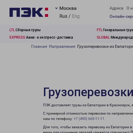
Москва
Адреса
О н
Rus /
Eng
Онлайн-се
LTL
Сборные грузы
FTL
Генеральные гру
EXPRESS
Авиа- и экспресс-доставка
GLOBAL
Международн
Главная
Направления
Грузоперевозки из Евпатор
Грузоперевозки
ПЭК доставляет грузы из Евпатории в Красноярск, 
С примерной стоимостью перевозки по направлению
нам по телефону:
+7 (495) 660-11-11
.
Для того, чтобы заказать перевозку из Евпатории в
вами для уточнения деталей свяжется специалист 