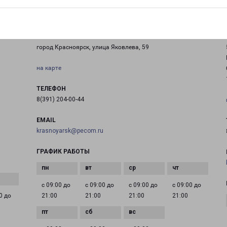
КРАСНОЯРСК ЯКОВЛЕВА 59
город Красноярск, улица Яковлева, 59
на карте
ТЕЛЕФОН
8(391) 204-00-44
EMAIL
krasnoyarsk@pecom.ru
ГРАФИК РАБОТЫ
с 09:00 до
с 09:00 до
с 09:00 до
с 09:00 до
0 до
21:00
21:00
21:00
21:00