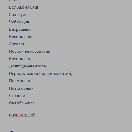
Большой Куяш
Златоуст
Чебаркуль
Вахрушево
Кизильское
Аргаяш
Новосинеглазовский
Казанцево
Долгодеревенское
Первомайский (Коркинский р-н)
Полетаево
Новогорный
Степное
Октябрьское
показать всё