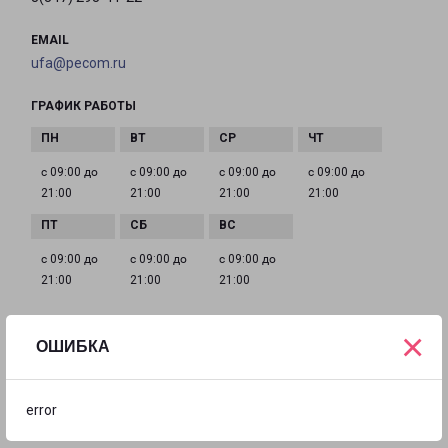
EMAIL
ufa@pecom.ru
ГРАФИК РАБОТЫ
с 09:00 до
с 09:00 до
с 09:00 до
с 09:00 до
21:00
21:00
21:00
21:00
с 09:00 до
с 09:00 до
с 09:00 до
21:00
21:00
21:00
×
ОШИБКА
УФА ЦЮРУПЫ 124
Уфа, улица Цюрупы, 124
error
на карте