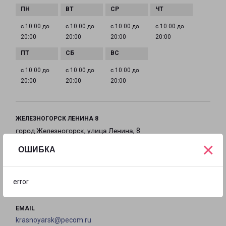
с 10:00 до
с 10:00 до
с 10:00 до
с 10:00 до
20:00
20:00
20:00
20:00
с 10:00 до
с 10:00 до
с 10:00 до
20:00
20:00
20:00
ЖЕЛЕЗНОГОРСК ЛЕНИНА 8
город Железногорск, улица Ленина, 8
×
ОШИБКА
на карте
ТЕЛЕФОН
error
8(391) 204-00-44
EMAIL
krasnoyarsk@pecom.ru