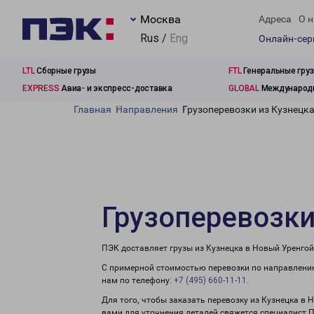
Москва
Адреса
О н
Rus /
Eng
Онлайн-се
LTL
Сборные грузы
FTL
Генеральные гру
EXPRESS
Авиа- и экспресс-доставка
GLOBAL
Международн
Главная
Направления
Грузоперевозки из Кузнецк
Грузоперевозки
ПЭК доставляет грузы из Кузнецка в Новый Уренгой
С примерной стоимостью перевозки по направлению
нам по телефону:
+7 (495) 660-11-11
.
Для того, чтобы заказать перевозку из Кузнецка в 
вами для уточнения деталей свяжется специалист 