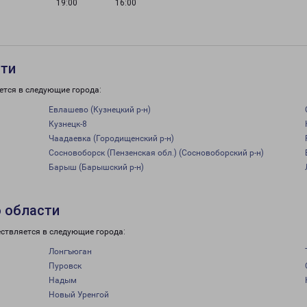
19:00
16:00
сти
ется в следующие города:
Евлашево (Кузнецкий р-н)
Кузнецк-8
Чаадаевка (Городищенский р-н)
Сосновоборск (Пензенская обл.) (Сосновоборский р-н)
Барыш (Барышский р-н)
о области
ствляется в следующие города:
Лонгъюган
Пуровск
Надым
Новый Уренгой