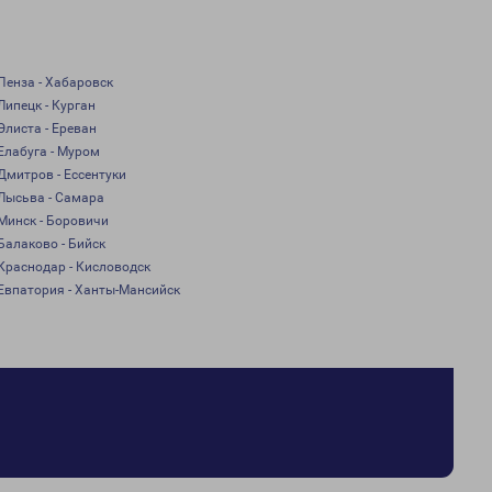
Пенза - Хабаровск
Липецк - Курган
Элиста - Ереван
Елабуга - Муром
Дмитров - Ессентуки
Лысьва - Самара
Минск - Боровичи
Балаково - Бийск
Краснодар - Кисловодск
Евпатория - Ханты-Мансийск