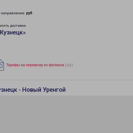
у направлению:
руб
.
мость доставки.
«Кузнецк»
(xls)
Тарифы на перевозку из филиала
узнецк - Новый Уренгой