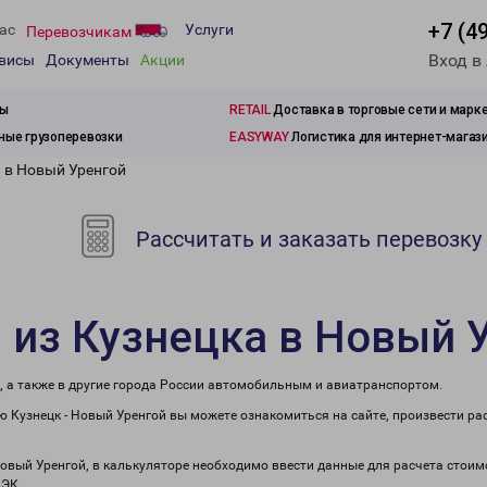
+7 (4
ас
Услуги
Перевозчикам
Вход в
рвисы
Документы
Акции
зы
RETAIL
Доставка в торговые сети и марк
ые грузоперевозки
EASYWAY
Логистика для интернет-магаз
а в Новый Уренгой
Рассчитать и заказать перевозку
 из Кузнецка в Новый 
, а также в другие города России автомобильным и авиатранспортом.
 Кузнецк - Новый Уренгой вы можете ознакомиться на сайте, произвести р
Новый Уренгой, в калькуляторе необходимо ввести данные для расчета стоим
ПЭК.