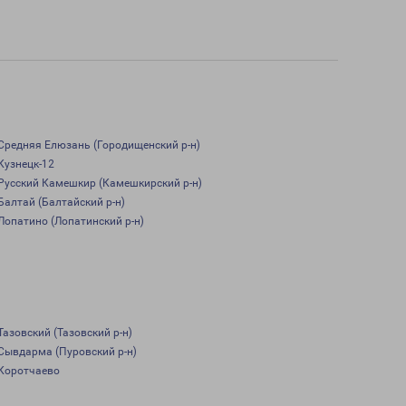
Средняя Елюзань (Городищенский р-н)
Кузнецк-12
Русский Камешкир (Камешкирский р-н)
Балтай (Балтайский р-н)
Лопатино (Лопатинский р-н)
Тазовский (Тазовский р-н)
Сывдарма (Пуровский р-н)
Коротчаево