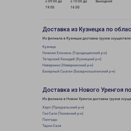
с 09:00 до
с 10:00 до
Выходной
19:00
16:00
Доставка из Кузнецка по обла
Из филиала в Кузнецке доставка грузов осуществля
Кузнецк
Нижняя Елюзань (Городищенский р-н)
Татарский Канадей (Кузнецкий р-н)
Неверкино (Неверкинский р-н)
Базарный Сызган (Базарносызганский р-н)
Доставка из Нового Уренгоя п
Из филиала в Новом Уренгое доставка грузов осуще
Харп (Приуральский р-н)
Газ-Сале (Тазовский р-н)
Пангоды
Тарко-Сале