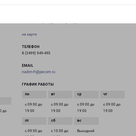
НАДЫМ
ЯНАО, г. Надым, ул. 8-й Проезд, База СУ-6
на карте
ТЕЛЕФОН
8 (3499) 949-495
EMAIL
nadim-fr@pecom.ru
ГРАФИК РАБОТЫ
с 09:00 до
с 09:00 до
с 09:00 до
с 09:00 до
0 до
19:00
19:00
19:00
19:00
с 09:00 до
с 10:00 до
Выходной