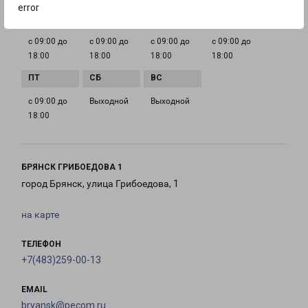
error
с 09:00 до
с 09:00 до
с 09:00 до
с 09:00 до
18:00
18:00
18:00
18:00
с 09:00 до
Выходной
Выходной
18:00
БРЯНСК ГРИБОЕДОВА 1
город Брянск, улица Грибоедова, 1
на карте
ТЕЛЕФОН
+7(483)259-00-13
EMAIL
bryansk@pecom.ru