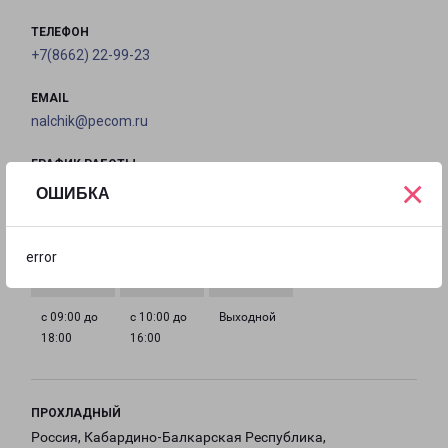
ТЕЛЕФОН
+7(8662) 22-99-23
EMAIL
nalchik@pecom.ru
ГРАФИК РАБОТЫ
×
ОШИБКА
с 09:00 до
с 09:00 до
с 09:00 до
с 09:00 до
18:00
18:00
18:00
18:00
error
с 09:00 до
с 10:00 до
Выходной
18:00
16:00
ПРОХЛАДНЫЙ
Россия, Кабардино-Балкарская Республика,