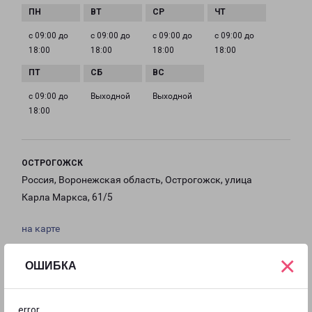
с 09:00 до
с 09:00 до
с 09:00 до
с 09:00 до
18:00
18:00
18:00
18:00
с 09:00 до
Выходной
Выходной
18:00
ОСТРОГОЖСК
Россия, Воронежская область, Острогожск, улица
Карла Маркса, 61/5
на карте
×
ТЕЛЕФОН
ОШИБКА
+7(473)759-20-93
EMAIL
error