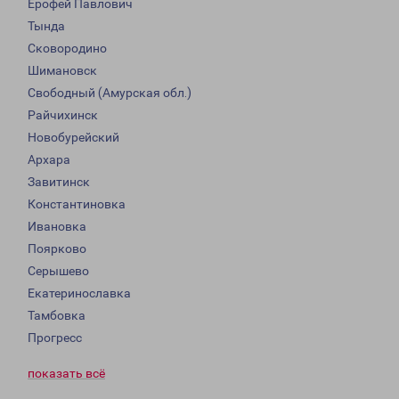
Ерофей Павлович
Тында
Сковородино
Шимановск
Свободный (Амурская обл.)
Райчихинск
Новобурейский
Архара
Завитинск
Константиновка
Ивановка
Поярково
Серышево
Екатеринославка
Тамбовка
Прогресс
показать всё