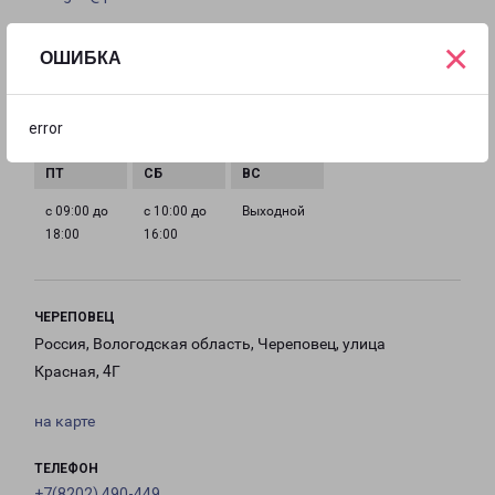
×
ГРАФИК РАБОТЫ
ОШИБКА
с 09:00 до
с 09:00 до
с 09:00 до
с 09:00 до
error
18:00
18:00
18:00
18:00
с 09:00 до
с 10:00 до
Выходной
18:00
16:00
ЧЕРЕПОВЕЦ
Россия, Вологодская область, Череповец, улица
Красная, 4Г
на карте
ТЕЛЕФОН
+7(8202) 490-449