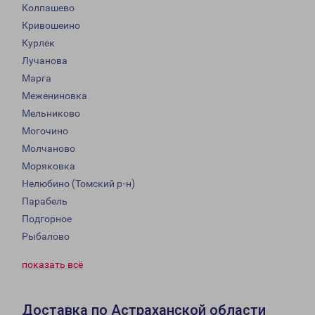
Колпашево
Кривошеино
Курлек
Лучанова
Марга
Межениновка
Мельниково
Могочино
Молчаново
Моряковка
Нелюбино (Томский р-н)
Парабель
Подгорное
Рыбалово
показать всё
Доставка по Астраханской области