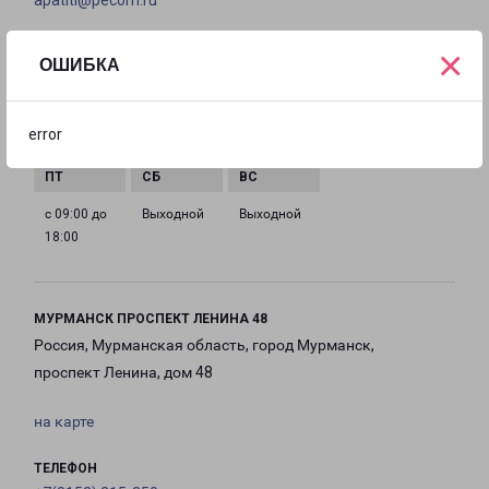
apatiti@pecom.ru
ГРАФИК РАБОТЫ
×
ОШИБКА
с 09:00 до
с 09:00 до
с 09:00 до
с 09:00 до
error
18:00
18:00
18:00
18:00
с 09:00 до
Выходной
Выходной
18:00
МУРМАНСК ПРОСПЕКТ ЛЕНИНА 48
Россия, Мурманская область, город Мурманск,
проспект Ленина, дом 48
на карте
ТЕЛЕФОН