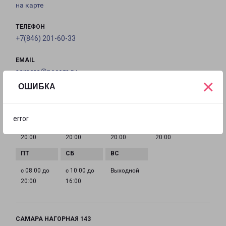
на карте
ТЕЛЕФОН
+7(846) 201-60-33
EMAIL
samara@pecom.ru
×
ОШИБКА
ГРАФИК РАБОТЫ
error
с 08:00 до
с 08:00 до
с 08:00 до
с 08:00 до
20:00
20:00
20:00
20:00
с 08:00 до
с 10:00 до
Выходной
20:00
16:00
САМАРА НАГОРНАЯ 143