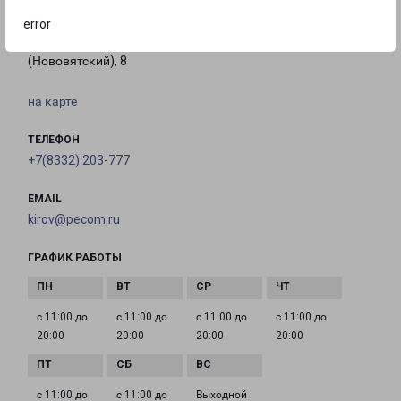
КИРОВ МОЛОДОЙ ГВАРДИИ 8
error
город Киров, улица Молодой Гвардии
(Нововятский), 8
на карте
ТЕЛЕФОН
+7(8332) 203-777
EMAIL
kirov@pecom.ru
ГРАФИК РАБОТЫ
с 11:00 до
с 11:00 до
с 11:00 до
с 11:00 до
20:00
20:00
20:00
20:00
с 11:00 до
с 11:00 до
Выходной