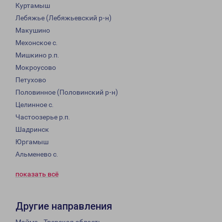
Куртамыш
Лебяжье (Лебяжьевский р-н)
Макушино
Мехонское с.
Мишкино р.п.
Мокроусово
Петухово
Половинное (Половинский р-н)
Целинное с.
Частоозерье р.п.
Шадринск
Юргамыш
Альменево с.
показать всё
Другие направления