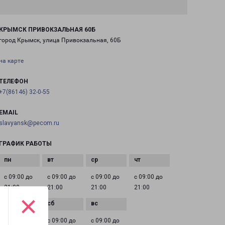
КРЫМСК ПРИВОКЗАЛЬНАЯ 60Б
город Крымск, улица Привокзальная, 60Б
на карте
ТЕЛЕФОН
+7(86146) 32-0-55
EMAIL
slavyansk@pecom.ru
ГРАФИК РАБОТЫ
с 09:00 до
с 09:00 до
с 09:00 до
с 09:00 до
21:00
21:00
21:00
21:00
×
с 09:00 до
с 09:00 до
с 09:00 до