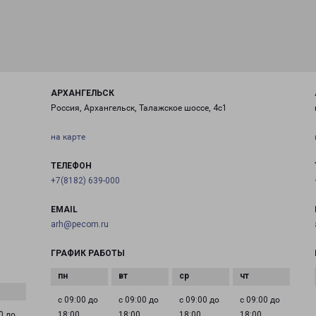
АРХАНГЕЛЬСК
Россия, Архангельск, Талажское шоссе, 4с1
на карте
ТЕЛЕФОН
+7(8182) 639-000
EMAIL
arh@pecom.ru
ГРАФИК РАБОТЫ
с 09:00 до
с 09:00 до
с 09:00 до
с 09:00 до
0 до
18:00
18:00
18:00
18:00