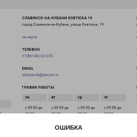
СЛАВЯНСК-НА-КУБАНИ КОВТЮХА 19
город Славянск-на-Кубани, улица Ковтюха, 19
на карте
ТЕЛЕФОН
+7(86146) 32-0-55
EMAIL
slavyansk@pecom.ru
ГРАФИК РАБОТЫ
с 09:00 до
с 09:00 до
с 09:00 до
с 09:00 до
0 до
20:00
20:00
20:00
20:00
ОШИБКА
с 09:00 до
с 09:00 до
с 09:00 до