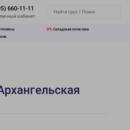
95) 660-11-11
 личный кабинет
етплейсы
3PL
Складская логистика
инов
 Архангельская