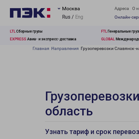
Москва
Адреса
О н
Rus /
Eng
Онлайн-се
LTL
Сборные грузы
FTL
Генеральные гру
EXPRESS
Авиа- и экспресс-доставка
GLOBAL
Международн
Главная
Направления
Грузоперевозки Славянск-н
Грузоперевозки
область
Узнать тариф и срок перево