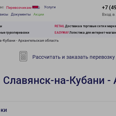
+7 (4
ас
Услуги
Перевозчикам
Вход в
рвисы
Документы
Акции
зы
RETAIL
Доставка в торговые сети и марк
ые грузоперевозки
EASYWAY
Логистика для интернет-магаз
а-Кубани - Архангельская область
Рассчитать и заказать перевозку
 Славянск-на-Кубани -
зки