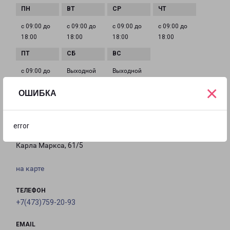
с 09:00 до
с 09:00 до
с 09:00 до
с 09:00 до
18:00
18:00
18:00
18:00
с 09:00 до
Выходной
Выходной
18:00
×
ОШИБКА
ОСТРОГОЖСК
error
Россия, Воронежская область, Острогожск, улица
Карла Маркса, 61/5
на карте
ТЕЛЕФОН
+7(473)759-20-93
EMAIL