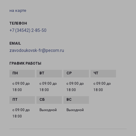
на карте
ТЕЛЕФОН
+7 (34542) 2-85-50
EMAIL
zavodoukovsk-fr@pecom.ru
ГРАФИК РАБОТЫ
с 09:00 до
с 09:00 до
с 09:00 до
с 09:00 до
18:00
18:00
18:00
18:00
с 09:00 до
Выходной
Выходной
18:00