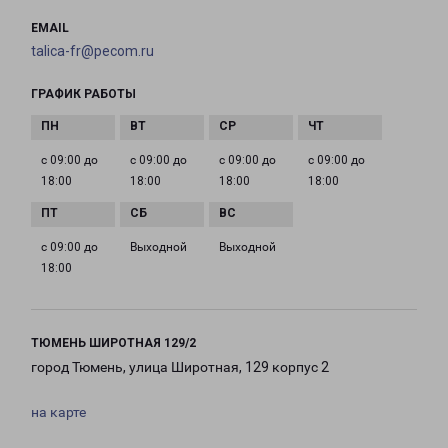
EMAIL
talica-fr@pecom.ru
ГРАФИК РАБОТЫ
с 09:00 до
с 09:00 до
с 09:00 до
с 09:00 до
18:00
18:00
18:00
18:00
с 09:00 до
Выходной
Выходной
18:00
ТЮМЕНЬ ШИРОТНАЯ 129/2
город Тюмень, улица Широтная, 129 корпус 2
на карте