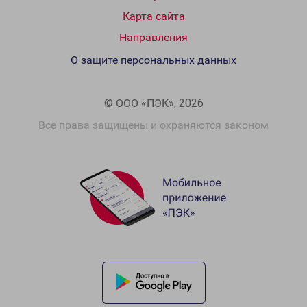
Карта сайта
Направления
О защите персональных данных
© ООО «ПЭК», 2026
Все права защищены и охраняются законом