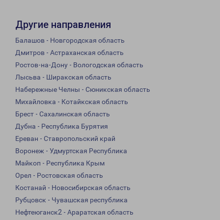
Другие направления
Балашов - Новгородская область
Дмитров - Астраханская область
Ростов-на-Дону - Вологодская область
Лысьва - Ширакская область
Набережные Челны - Сюникская область
Михайловка - Котайкская область
Брест - Сахалинская область
Дубна - Республика Бурятия
Ереван - Ставропольский край
Воронеж - Удмуртская Республика
Майкоп - Республика Крым
Орел - Ростовская область
Костанай - Новосибирская область
Рубцовск - Чувашская республика
Нефтеюганск2 - Араратская область