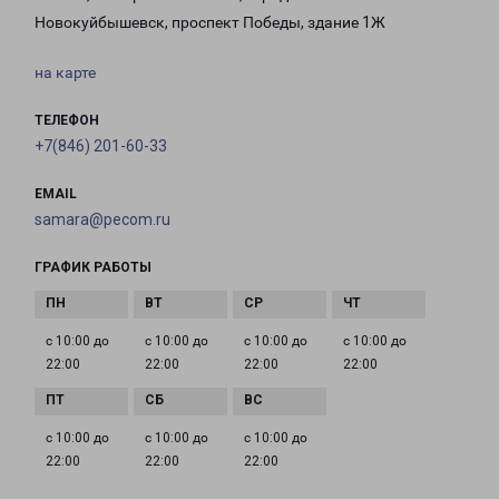
Новокуйбышевск, проспект Победы, здание 1Ж
на карте
ТЕЛЕФОН
+7(846) 201-60-33
EMAIL
samara@pecom.ru
ГРАФИК РАБОТЫ
с 10:00 до
с 10:00 до
с 10:00 до
с 10:00 до
22:00
22:00
22:00
22:00
с 10:00 до
с 10:00 до
с 10:00 до
22:00
22:00
22:00