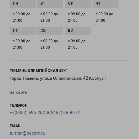
с 09:00 до
с 09:00 до
с 09:00 до
с 09:00 до
21:00
21:00
21:00
21:00
с 09:00 до
с 09:00 до
с 09:00 до
21:00
21:00
21:00
ТЮМЕНЬ ОЛИМПИЙСКАЯ 42К1
город Тюмень, улица Олимпийская, 42 Корпус 1
на карте
ТЕЛЕФОН
+7(3452) 695-252, 8(3452) 65-80-01
EMAIL
tumen@pecom.ru