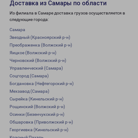
Доставка из Самары по области
Из филиала в Самаре доставка грузов осуществляется в
следующие города:
Самара
Звездный (Красноярский р-н)
Преображенка (Волжский р-н)
Яицкое (Волжский р-н)
Черновский (Волжский р-н)
Управленческий (Самара)
Соцгород (Самара)
Богдановка (Нефтегорский р-н)
Мехзавод (Самара)
Сырейка (Кинельский р-н)
Рощинский (Волжский р-н)
Осинки (Безенчукский р-н)
Обшаровка (Приволжский р-н)
Георгиевка (Кинельский р-н)
Красный Пахарь