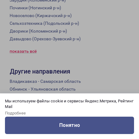
Зарудня (Коломенский р-н)
Починки (Ногинский р-н)
Новоселово (Киржачский р-н)
Сельхозтехника (Подольский р-н)
Дворики (Коломенский р-н)
Давыдово (Орехово-Зуевский р-н)
показать всё
Другие направления
Владикавказ - Самарская область
Обнинск - Ульяновская область
Воскресенск - Курская область
Мы используем файлы cookie и сервисы Яндекс.Метрика, Рейтинг
Комсомольск-на-Амуре - Ширакская область
Mail
Первоуральск - Иркутская область
Подробнее
Тюмень - Республика Адыгея
Понятно
Астана - Минск
Оцените нашу работу
Услуги
Сервисы
Меню
Кабинет
Контакты
Владивосток - Ленинградская область