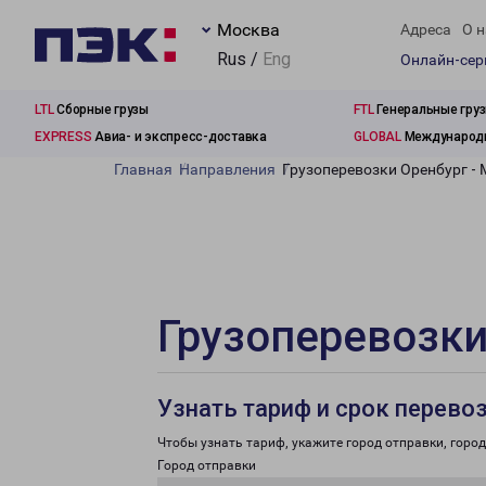
Москва
Адреса
О н
Rus /
Eng
Онлайн-се
LTL
Сборные грузы
FTL
Генеральные гру
EXPRESS
Авиа- и экспресс-доставка
GLOBAL
Международн
Главная
Направления
Грузоперевозки Оренбург -
Грузоперевозки
Узнать тариф и срок перево
Чтобы узнать тариф, укажите город отправки, город 
Город отправки