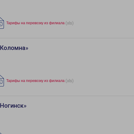
(xls)
Тарифы на перевозку из филиала
«Коломна»
(xls)
Тарифы на перевозку из филиала
«Ногинск»