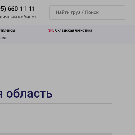
95) 660-11-11
 личный кабинет
етплейсы
3PL
Складская логистика
инов
я область