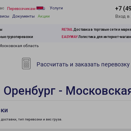
+7 (4
ас
Услуги
Перевозчикам
Вход в
рвисы
Документы
Акции
зы
RETAIL
Доставка в торговые сети и марк
ые грузоперевозки
EASYWAY
Логистика для интернет-магаз
 Московская область
Рассчитать и заказать перевозку
 Оренбург - Московска
зки
доставки, тип перевозки и вес груза.