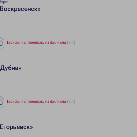
бург»
«Воскресенск»
(xls)
Тарифы на перевозку из филиала
«Дубна»
(xls)
Тарифы на перевозку из филиала
Егорьевск»