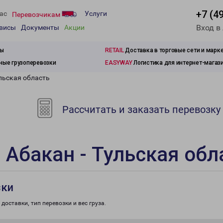
+7 (4
ас
Услуги
Перевозчикам
Вход в
рвисы
Документы
Акции
зы
RETAIL
Доставка в торговые сети и марк
ые грузоперевозки
EASYWAY
Логистика для интернет-магаз
льская область
Рассчитать и заказать перевозку
 Абакан - Тульская обл
зки
доставки, тип перевозки и вес груза.