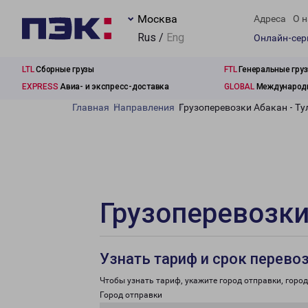
Москва
Адреса
О н
Rus /
Eng
Онлайн-се
LTL
Сборные грузы
FTL
Генеральные гру
EXPRESS
Авиа- и экспресс-доставка
GLOBAL
Международн
Главная
Направления
Грузоперевозки Абакан - Ту
Грузоперевозки
Узнать тариф и срок перево
Чтобы узнать тариф, укажите город отправки, город 
Город отправки