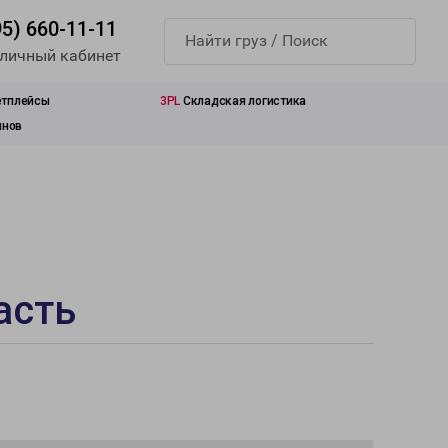
95) 660-11-11
 личный кабинет
етплейсы
3PL
Складская логистика
инов
асть