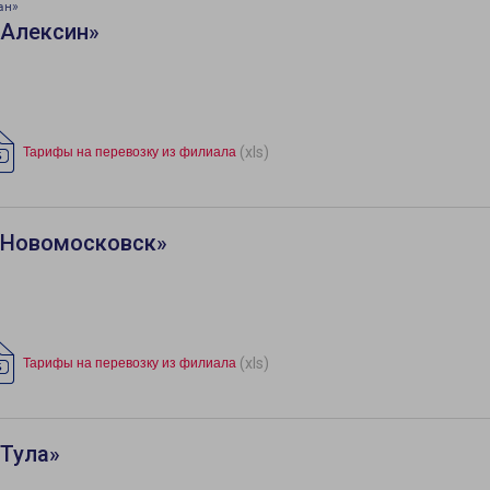
ан»
«Алексин»
(xls)
Тарифы на перевозку из филиала
«Новомосковск»
(xls)
Тарифы на перевозку из филиала
«Тула»