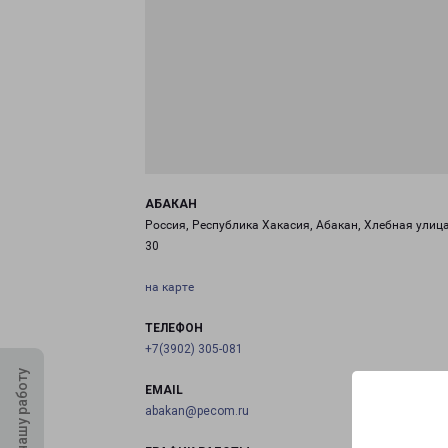
АБАКАН
Россия, Республика Хакасия, Абакан, Хлебная улица
30
на карте
ТЕЛЕФОН
+7(3902) 305-081
Оцените нашу работу
EMAIL
abakan@pecom.ru