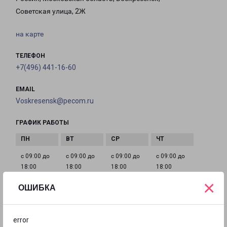
Советская улица, 2Ж
на карте
ТЕЛЕФОН
+7(496) 441-16-60
EMAIL
Voskresensk@pecom.ru
ГРАФИК РАБОТЫ
с 09:00 до
с 09:00 до
с 09:00 до
с 09:00 до
18:00
18:00
18:00
18:00
×
ОШИБКА
с 09:00 до
с 10:00 до
Выходной
18:00
15:00
error