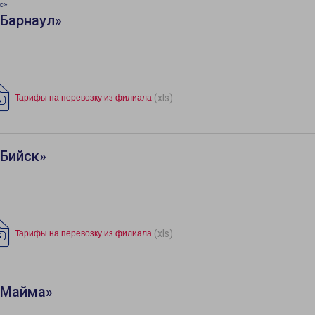
с»
«Барнаул»
(xls)
Тарифы на перевозку из филиала
«Бийск»
(xls)
Тарифы на перевозку из филиала
«Майма»