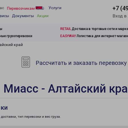
+7 (4
ас
Услуги
Перевозчикам
Вход в
рвисы
Документы
Акции
зы
RETAIL
Доставка в торговые сети и марк
ые грузоперевозки
EASYWAY
Логистика для интернет-магаз
тайский край
Рассчитать и заказать перевозку
 Миасс - Алтайский кр
зки
доставки, тип перевозки и вес груза.