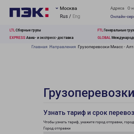
Москва
Адреса
О н
Rus /
Eng
Онлайн-се
LTL
Сборные грузы
FTL
Генеральные гру
EXPRESS
Авиа- и экспресс-доставка
GLOBAL
Международн
Главная
Направления
Грузоперевозки Миасс - Ал
Грузоперевозки
Узнать тариф и срок перево
Чтобы узнать тариф, укажите город отправки, город 
Город отправки