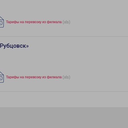
(xls)
Тарифы на перевозку из филиала
«Рубцовск»
(xls)
Тарифы на перевозку из филиала