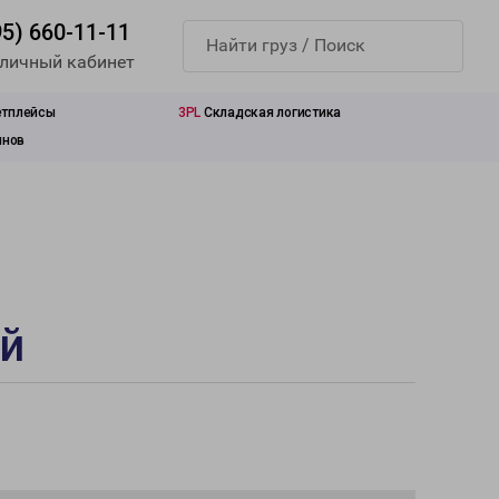
95) 660-11-11
 личный кабинет
етплейсы
3PL
Складская логистика
инов
ай