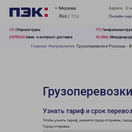
Москва
Адреса
О н
Rus /
Eng
Онлайн-се
LTL
Сборные грузы
FTL
Генеральные гру
EXPRESS
Авиа- и экспресс-доставка
GLOBAL
Международн
Главная
Направления
Грузоперевозки Россошь - 
Грузоперевозки
Узнать тариф и срок перево
Чтобы узнать тариф, укажите город отправки, город 
Город отправки