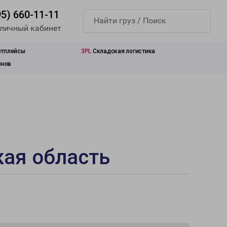
95) 660-11-11
 личный кабинет
етплейсы
3PL
Складская логистика
инов
кая область