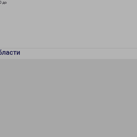
0 до
бласти