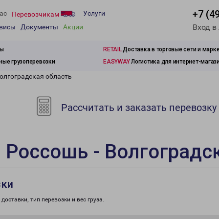
+7 (4
ас
Услуги
Перевозчикам
Вход в
рвисы
Документы
Акции
зы
RETAIL
Доставка в торговые сети и марк
ые грузоперевозки
EASYWAY
Логистика для интернет-магаз
Волгоградская область
Рассчитать и заказать перевозку
 Россошь - Волгоградс
зки
доставки, тип перевозки и вес груза.