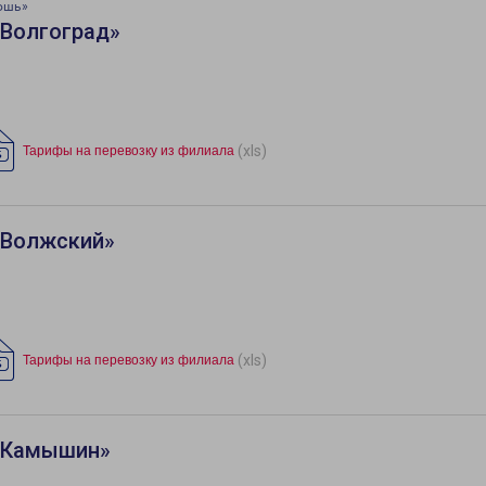
ошь»
«Волгоград»
(xls)
Тарифы на перевозку из филиала
«Волжский»
(xls)
Тарифы на перевозку из филиала
 «Камышин»