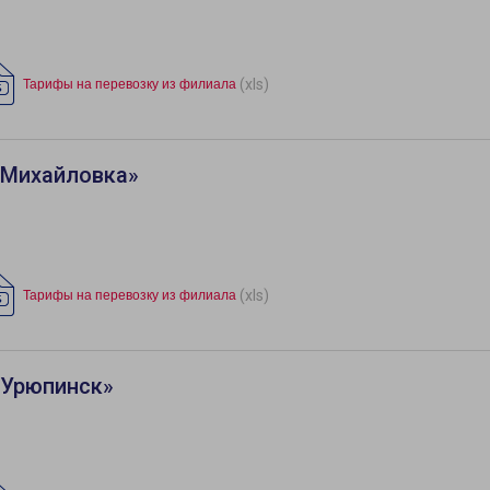
(xls)
Тарифы на перевозку из филиала
«Михайловка»
(xls)
Тарифы на перевозку из филиала
«Урюпинск»