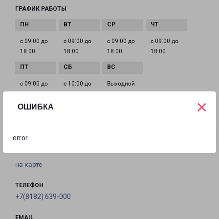
ГРАФИК РАБОТЫ
с 09:00 до
с 09:00 до
с 09:00 до
с 09:00 до
18:00
18:00
18:00
18:00
с 09:00 до
с 10:00 до
Выходной
18:00
16:00
×
ОШИБКА
АРХАНГЕЛЬСК ГАЙДАРА 52
error
город Архангельск, улица Гайдара, 52
на карте
ТЕЛЕФОН
+7(8182) 639-000
EMAIL