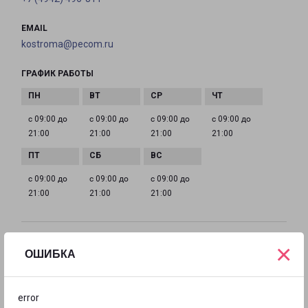
EMAIL
kostroma@pecom.ru
ГРАФИК РАБОТЫ
с 09:00 до
с 09:00 до
с 09:00 до
с 09:00 до
21:00
21:00
21:00
21:00
с 09:00 до
с 09:00 до
с 09:00 до
21:00
21:00
21:00
×
ШАРЬЯ
ОШИБКА
157500, Костромская обл., г. Шарья, ул. Сверлова,
д. 28
error