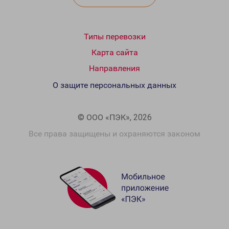
Типы перевозки
Карта сайта
Направления
О защите персональных данных
© ООО «ПЭК», 2026
Все права защищены и охраняются законом