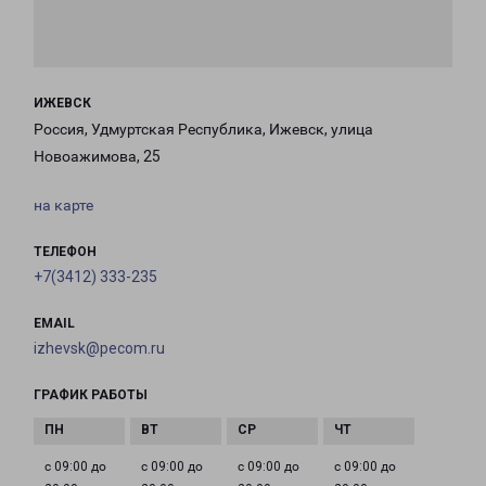
ИЖЕВСК
Россия, Удмуртская Республика, Ижевск, улица
Новоажимова, 25
на карте
ТЕЛЕФОН
+7(3412) 333-235
EMAIL
izhevsk@pecom.ru
ГРАФИК РАБОТЫ
с 09:00 до
с 09:00 до
с 09:00 до
с 09:00 до