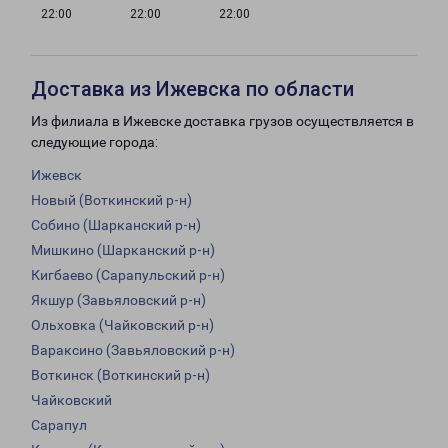
22:00
22:00
22:00
Доставка из Ижевска по области
Из филиала в Ижевске доставка грузов осуществляется в
следующие города:
Ижевск
Новый (Воткинский р-н)
Собино (Шарканский р-н)
Мишкино (Шарканский р-н)
Кигбаево (Сарапульский р-н)
Якшур (Завьяловский р-н)
Ольховка (Чайковский р-н)
Вараксино (Завьяловский р-н)
Воткинск (Воткинский р-н)
Чайковский
Сарапул