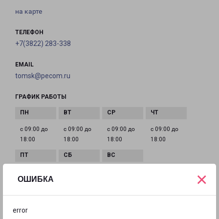
на карте
ТЕЛЕФОН
+7(3822) 283-338
EMAIL
tomsk@pecom.ru
ГРАФИК РАБОТЫ
с 09:00 до
с 09:00 до
с 09:00 до
с 09:00 до
18:00
18:00
18:00
18:00
с 09:00 до
с 10:00 до
Выходной
×
ОШИБКА
18:00
16:00
error
ТОМСК КРАСНОАРМЕЙСКАЯ 101 Б