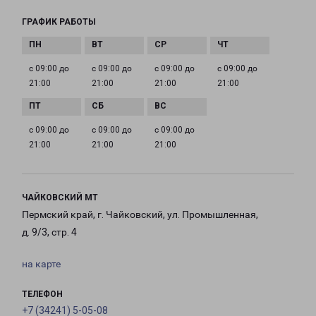
ГРАФИК РАБОТЫ
с 09:00 до
с 09:00 до
с 09:00 до
с 09:00 до
21:00
21:00
21:00
21:00
с 09:00 до
с 09:00 до
с 09:00 до
21:00
21:00
21:00
ЧАЙКОВСКИЙ МТ
Пермский край, г. Чайковский, ул. Промышленная,
д. 9/3, стр. 4
на карте
ТЕЛЕФОН
+7 (34241) 5-05-08