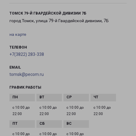
ТОМСК 79-Й ГВАРДЕЙСКОЙ ДИВИЗИИ 7Б
город Томск, улица 79-й Гвардейской дивизии, 7Б
на карте
ТЕЛЕФОН
+7(3822) 283-338
EMAIL
tomsk@pecom.ru
ГРАФИК РАБОТЫ
с 10:00 до
с 10:00 до
с 10:00 до
с 10:00 до
22:00
22:00
22:00
22:00
с 10:00 до
с 10:00 до
с 10:00 до