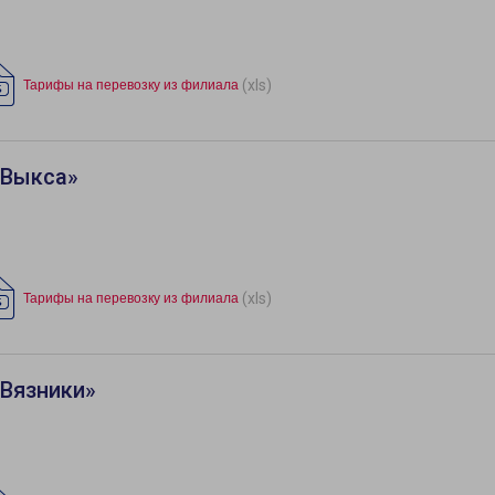
(xls)
Тарифы на перевозку из филиала
«Выкса»
(xls)
Тарифы на перевозку из филиала
«Вязники»