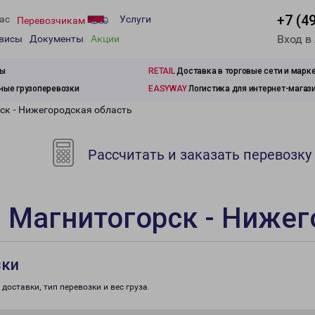
+7 (4
ас
Услуги
Перевозчикам
Вход в
рвисы
Документы
Акции
зы
RETAIL
Доставка в торговые сети и марк
ые грузоперевозки
EASYWAY
Логистика для интернет-магаз
ск - Нижегородская область
Рассчитать и заказать перевозку
 Магнитогорск - Нижег
зки
доставки, тип перевозки и вес груза.