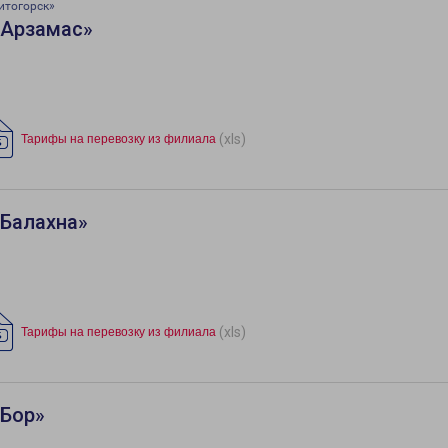
итогорск»
«Арзамас»
(xls)
Тарифы на перевозку из филиала
«Балахна»
(xls)
Тарифы на перевозку из филиала
«Бор»