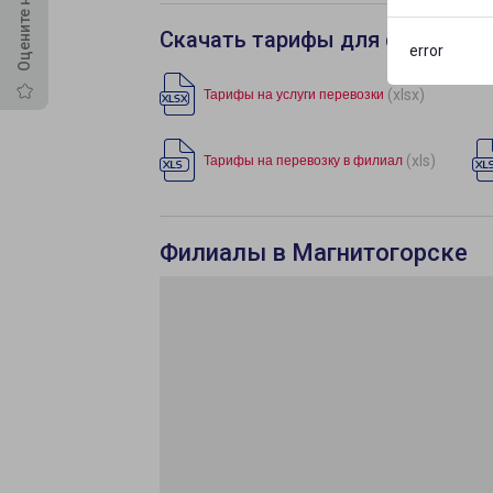
Скачать тарифы для филиала 
error
(xlsx)
Тарифы на услуги перевозки
(xls)
Тарифы на перевозку в филиал
Филиалы в Магнитогорске