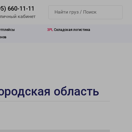
95) 660-11-11
 личный кабинет
етплейсы
3PL
Складская логистика
инов
ородская область