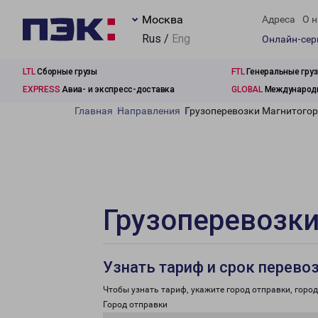
Москва
Адреса
О н
Rus /
Eng
Онлайн-се
LTL
Сборные грузы
FTL
Генеральные гру
EXPRESS
Авиа- и экспресс-доставка
GLOBAL
Международн
Главная
Направления
Грузоперевозки Магнитогор
Грузоперевозки
Узнать тариф и срок перево
Чтобы узнать тариф, укажите город отправки, город 
Город отправки