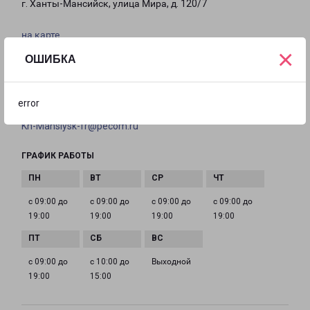
г. Ханты-Мансийск, улица Мира, д. 120/7
на карте
×
ОШИБКА
ТЕЛЕФОН
+7 (346) 738 86 06
error
EMAIL
Kh-Mansiysk-fr@pecom.ru
ГРАФИК РАБОТЫ
с 09:00 до
с 09:00 до
с 09:00 до
с 09:00 до
19:00
19:00
19:00
19:00
с 09:00 до
с 10:00 до
Выходной
19:00
15:00