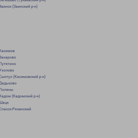
Бегишево (Тукаевский р-н)
Заинск (Заинский р-н)
Касимов
Захарово
Путятино
Ухолово
Сынтул (Касимовский р-н)
Дядьково
Поляны
Кадом (Кадомский р-н)
Шацк
Спасск-Рязанский