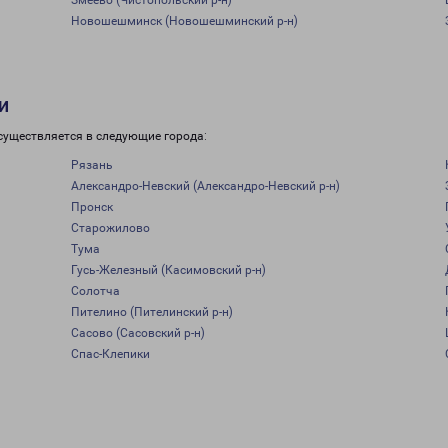
Змеево (Чистопольский р-н)
Новошешминск (Новошешминский р-н)
и
существляется в следующие города:
Рязань
Александро-Невский (Александро-Невский р-н)
Пронск
Старожилово
Тума
Гусь-Железный (Касимовский р-н)
Солотча
Пителино (Пителинский р-н)
Сасово (Сасовский р-н)
Спас-Клепики