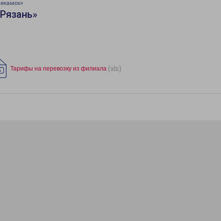
некамск»
«Рязань»
(xls)
Тарифы на перевозку из филиала