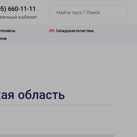
95) 660-11-11
 личный кабинет
етплейсы
3PL
Складская логистика
инов
ая область