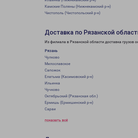
Ильинка (Нижнекамский р-н)
Камские Поляны (Нижнекамский р-н)
Чистополь (Чистопольский р-н)
Доставка по Рязанской област
Из филиала в Рязанской области доставка грузов о
Рязань
Чулково
Милославское
Сапожок
Елатьма (Касимовский р-н)
Ильинка
Чучково
Октябрьский (Рязанская обл.)
Ермишь (Ермишинский р-н)
Сараи
показать всё