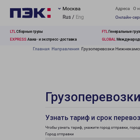
Москва
Адреса
О н
Rus /
Eng
Онлайн-се
LTL
Сборные грузы
FTL
Генеральные гру
EXPRESS
Авиа- и экспресс-доставка
GLOBAL
Международн
Главная
Направления
Грузоперевозки Нижнекамск
Грузоперевозки
Узнать тариф и срок перево
Чтобы узнать тариф, укажите город отправки, город 
Город отправки