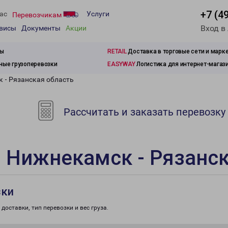
+7 (4
ас
Услуги
Перевозчикам
Вход в
рвисы
Документы
Акции
зы
RETAIL
Доставка в торговые сети и марк
ые грузоперевозки
EASYWAY
Логистика для интернет-магаз
 - Рязанская область
Рассчитать и заказать перевозку
 Нижнекамск - Рязанск
зки
доставки, тип перевозки и вес груза.